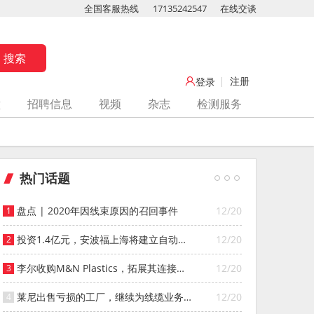
全国客服热线
17135242547
在线交谈
注册
登录
堂
招聘信息
视频
杂志
检测服务
热门话题
盘点 | 2020年因线束原因的召回事件
12/20
投资1.4亿元，安波福上海将建立自动化
12/20
智能仓库
李尔收购M&N Plastics，拓展其连接器
12/20
系统业务
莱尼出售亏损的工厂，继续为线缆业务
12/20
寻找投资者