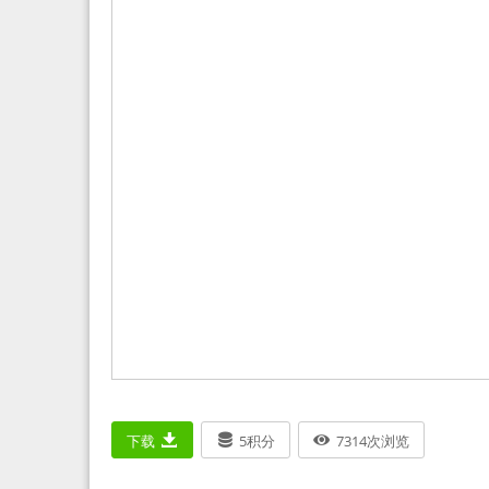
下载
5
积分
7314
次浏览