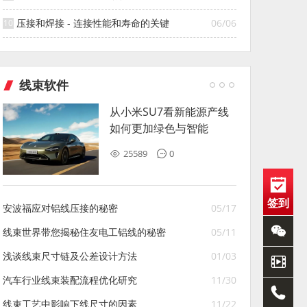
压接和焊接 - 连接性能和寿命的关键
06/06
线束软件
从小米SU7看新能源产线
如何更加绿色与智能
25589
0
签到
安波福应对铝线压接的秘密
05/17
线束世界带您揭秘住友电工铝线的秘密
05/11
浅谈线束尺寸链及公差设计方法
01/03
汽车行业线束装配流程优化研究
11/30
线束工艺中影响下线尺寸的因素
11/22