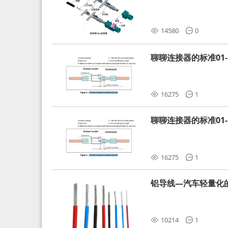
分析和应对
14580
0
聊聊连接器的标准01-L
16275
1
聊聊连接器的标准01-L
16275
1
铝导线—汽车轻量化
10214
1