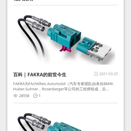
2021-03-25
百科 | FAKRA的前世今生
FAKRA为FAchKReis Automobil（汽车专家团队由来自BMW、
Huber-Suhner，Rosenberger等公司的工程师组成，后
Huber-Suhner相关连接器业务及技术在2010年并入
28558
1
Rosenberger）缩写。起初为BMW需求用于车载收音机天线连
接，如今FAKRA已成为汽车行业通用标准的射频连接器，被业
内广泛应用。