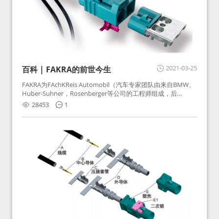
2021-03-25
百科 | FAKRA的前世今生
FAKRA为FAchKReis Automobil（汽车专家团队由来自BMW、
Huber-Suhner，Rosenberger等公司的工程师组成，后
Huber-Suhner相关连接器业务及技术在2010年并入
28453
1
Rosenberger）缩写。起初为BMW需求用于车载收音机天线连
接，如今FAKRA已成为汽车行业通用标准的射频连接器，被业
内广泛应用。