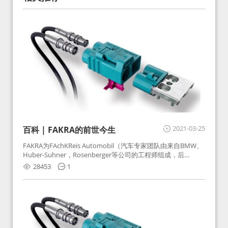
2021-03-25
百科 | FAKRA的前世今生
FAKRA为FAchKReis Automobil（汽车专家团队由来自BMW、
Huber-Suhner，Rosenberger等公司的工程师组成，后
Huber-Suhner相关连接器业务及技术在2010年并入
28453
1
Rosenberger）缩写。起初为BMW需求用于车载收音机天线连
接，如今FAKRA已成为汽车行业通用标准的射频连接器，被业
内广泛应用。