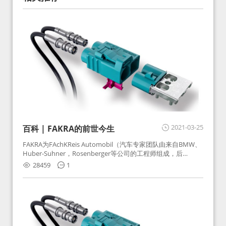
2021-03-25
百科 | FAKRA的前世今生
FAKRA为FAchKReis Automobil（汽车专家团队由来自BMW、
Huber-Suhner，Rosenberger等公司的工程师组成，后
Huber-Suhner相关连接器业务及技术在2010年并入
28459
1
Rosenberger）缩写。起初为BMW需求用于车载收音机天线连
接，如今FAKRA已成为汽车行业通用标准的射频连接器，被业
内广泛应用。