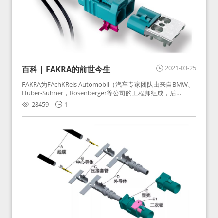
2021-03-25
百科 | FAKRA的前世今生
FAKRA为FAchKReis Automobil（汽车专家团队由来自BMW、
Huber-Suhner，Rosenberger等公司的工程师组成，后
Huber-Suhner相关连接器业务及技术在2010年并入
28459
1
Rosenberger）缩写。起初为BMW需求用于车载收音机天线连
接，如今FAKRA已成为汽车行业通用标准的射频连接器，被业
内广泛应用。