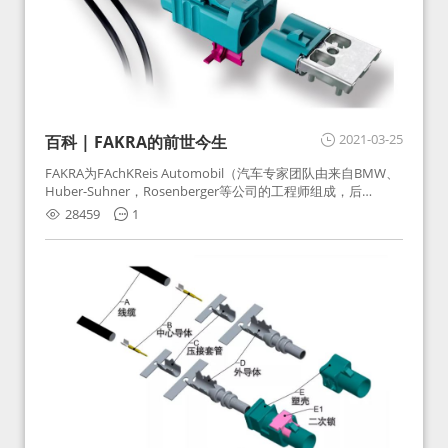
2021-03-25
百科 | FAKRA的前世今生
FAKRA为FAchKReis Automobil（汽车专家团队由来自BMW、
Huber-Suhner，Rosenberger等公司的工程师组成，后
Huber-Suhner相关连接器业务及技术在2010年并入
28459
1
Rosenberger）缩写。起初为BMW需求用于车载收音机天线连
接，如今FAKRA已成为汽车行业通用标准的射频连接器，被业
内广泛应用。