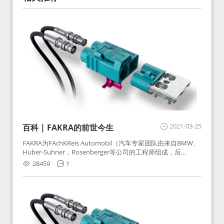
2021-03-25
百科 | FAKRA的前世今生
FAKRA为FAchKReis Automobil（汽车专家团队由来自BMW、
Huber-Suhner，Rosenberger等公司的工程师组成，后
Huber-Suhner相关连接器业务及技术在2010年并入
28459
1
Rosenberger）缩写。起初为BMW需求用于车载收音机天线连
接，如今FAKRA已成为汽车行业通用标准的射频连接器，被业
内广泛应用。