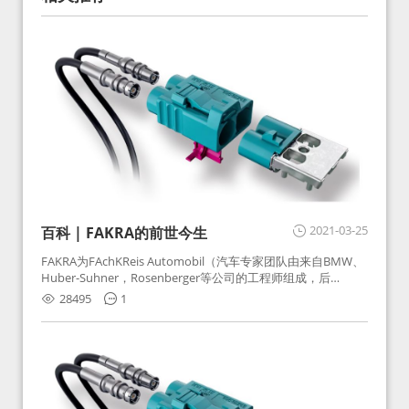
2021-03-25
百科 | FAKRA的前世今生
FAKRA为FAchKReis Automobil（汽车专家团队由来自BMW、
Huber-Suhner，Rosenberger等公司的工程师组成，后
Huber-Suhner相关连接器业务及技术在2010年并入
28495
1
Rosenberger）缩写。起初为BMW需求用于车载收音机天线连
接，如今FAKRA已成为汽车行业通用标准的射频连接器，被业
内广泛应用。