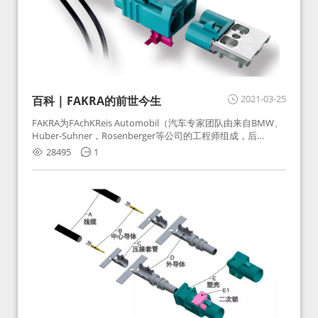
2021-03-25
百科 | FAKRA的前世今生
FAKRA为FAchKReis Automobil（汽车专家团队由来自BMW、
Huber-Suhner，Rosenberger等公司的工程师组成，后
Huber-Suhner相关连接器业务及技术在2010年并入
28495
1
Rosenberger）缩写。起初为BMW需求用于车载收音机天线连
接，如今FAKRA已成为汽车行业通用标准的射频连接器，被业
内广泛应用。