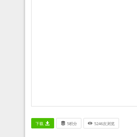
下载
5
积分
5246
次浏览