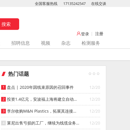
全国客服热线
17135242547
在线交谈
注册
登录
堂
招聘信息
视频
杂志
检测服务
热门话题
盘点 | 2020年因线束原因的召回事件
12/20
投资1.4亿元，安波福上海将建立自动化
12/20
智能仓库
李尔收购M&N Plastics，拓展其连接器
12/20
系统业务
莱尼出售亏损的工厂，继续为线缆业务
12/20
寻找投资者