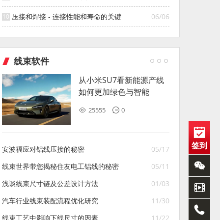
压接和焊接 - 连接性能和寿命的关键
06/06
线束软件
从小米SU7看新能源产线
如何更加绿色与智能
25555
0
签到
安波福应对铝线压接的秘密
05/17
线束世界带您揭秘住友电工铝线的秘密
05/11
浅谈线束尺寸链及公差设计方法
01/03
汽车行业线束装配流程优化研究
11/30
线束工艺中影响下线尺寸的因素
11/22