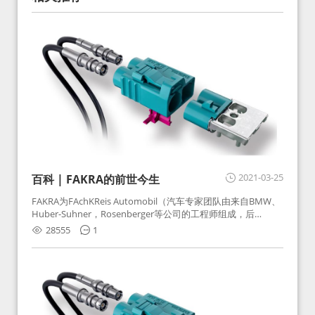
2021-03-25
百科 | FAKRA的前世今生
FAKRA为FAchKReis Automobil（汽车专家团队由来自BMW、
Huber-Suhner，Rosenberger等公司的工程师组成，后
Huber-Suhner相关连接器业务及技术在2010年并入
28555
1
Rosenberger）缩写。起初为BMW需求用于车载收音机天线连
接，如今FAKRA已成为汽车行业通用标准的射频连接器，被业
内广泛应用。