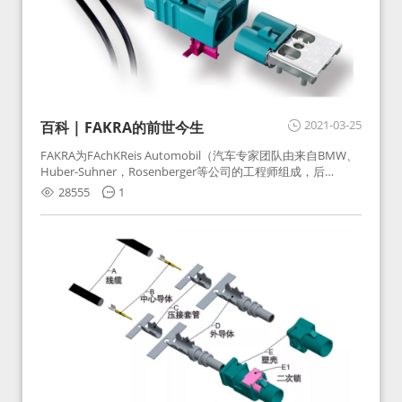
2021-03-25
百科 | FAKRA的前世今生
FAKRA为FAchKReis Automobil（汽车专家团队由来自BMW、
Huber-Suhner，Rosenberger等公司的工程师组成，后
Huber-Suhner相关连接器业务及技术在2010年并入
28555
1
Rosenberger）缩写。起初为BMW需求用于车载收音机天线连
接，如今FAKRA已成为汽车行业通用标准的射频连接器，被业
内广泛应用。