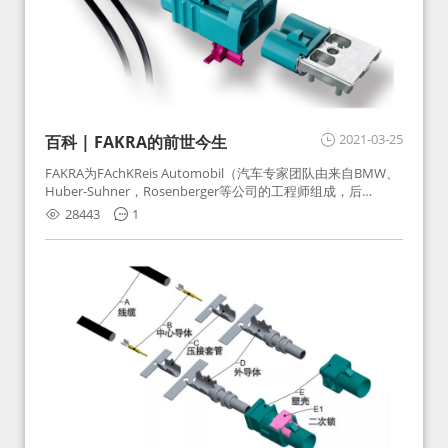
2021-03-25
百科 | FAKRA的前世今生
FAKRA为FAchKReis Automobil（汽车专家团队由来自BMW、
Huber-Suhner，Rosenberger等公司的工程师组成，后
Huber-Suhner相关连接器业务及技术在2010年并入
28443
1
Rosenberger）缩写。起初为BMW需求用于车载收音机天线连
接，如今FAKRA已成为汽车行业通用标准的射频连接器，被业
内广泛应用。