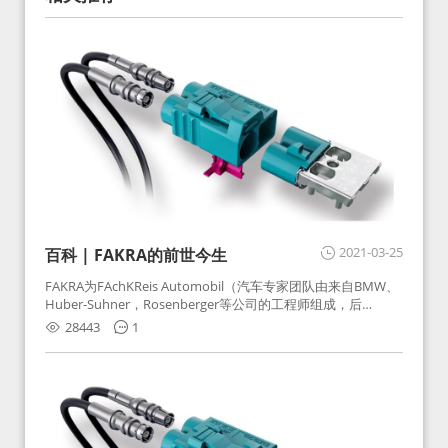
2021-03-25
百科 | FAKRA的前世今生
FAKRA为FAchKReis Automobil（汽车专家团队由来自BMW、
Huber-Suhner，Rosenberger等公司的工程师组成，后
Huber-Suhner相关连接器业务及技术在2010年并入
28443
1
Rosenberger）缩写。起初为BMW需求用于车载收音机天线连
接，如今FAKRA已成为汽车行业通用标准的射频连接器，被业
内广泛应用。