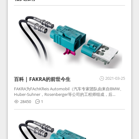
2021-03-25
百科 | FAKRA的前世今生
FAKRA为FAchKReis Automobil（汽车专家团队由来自BMW、
Huber-Suhner，Rosenberger等公司的工程师组成，后
Huber-Suhner相关连接器业务及技术在2010年并入
28450
1
Rosenberger）缩写。起初为BMW需求用于车载收音机天线连
接，如今FAKRA已成为汽车行业通用标准的射频连接器，被业
内广泛应用。