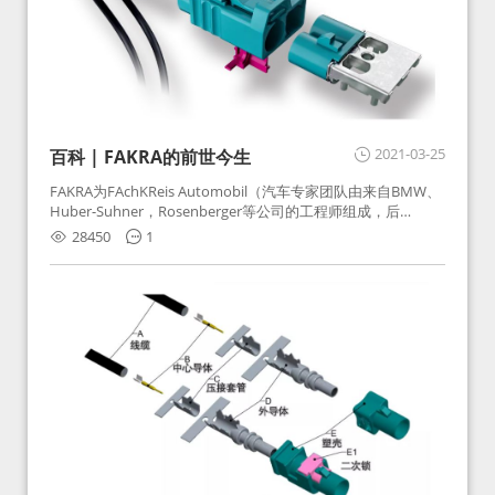
2021-03-25
百科 | FAKRA的前世今生
FAKRA为FAchKReis Automobil（汽车专家团队由来自BMW、
Huber-Suhner，Rosenberger等公司的工程师组成，后
Huber-Suhner相关连接器业务及技术在2010年并入
28450
1
Rosenberger）缩写。起初为BMW需求用于车载收音机天线连
接，如今FAKRA已成为汽车行业通用标准的射频连接器，被业
内广泛应用。