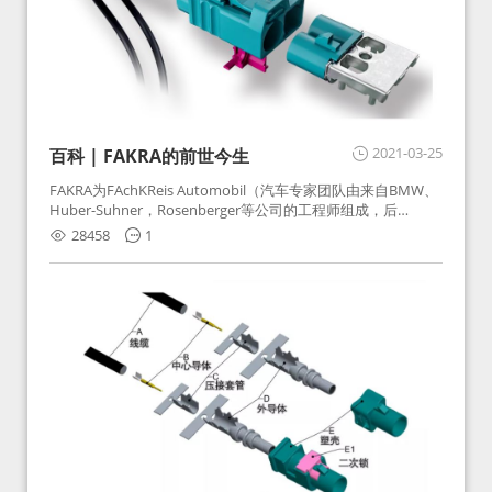
2021-03-25
百科 | FAKRA的前世今生
FAKRA为FAchKReis Automobil（汽车专家团队由来自BMW、
Huber-Suhner，Rosenberger等公司的工程师组成，后
Huber-Suhner相关连接器业务及技术在2010年并入
28458
1
Rosenberger）缩写。起初为BMW需求用于车载收音机天线连
接，如今FAKRA已成为汽车行业通用标准的射频连接器，被业
内广泛应用。