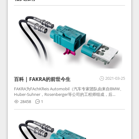
2021-03-25
百科 | FAKRA的前世今生
FAKRA为FAchKReis Automobil（汽车专家团队由来自BMW、
Huber-Suhner，Rosenberger等公司的工程师组成，后
Huber-Suhner相关连接器业务及技术在2010年并入
28458
1
Rosenberger）缩写。起初为BMW需求用于车载收音机天线连
接，如今FAKRA已成为汽车行业通用标准的射频连接器，被业
内广泛应用。