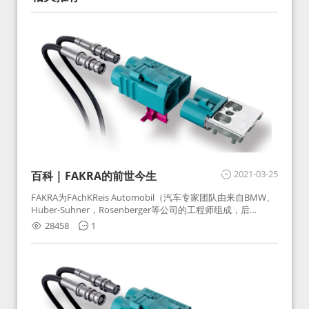
2021-03-25
百科 | FAKRA的前世今生
FAKRA为FAchKReis Automobil（汽车专家团队由来自BMW、
Huber-Suhner，Rosenberger等公司的工程师组成，后
Huber-Suhner相关连接器业务及技术在2010年并入
28458
1
Rosenberger）缩写。起初为BMW需求用于车载收音机天线连
接，如今FAKRA已成为汽车行业通用标准的射频连接器，被业
内广泛应用。