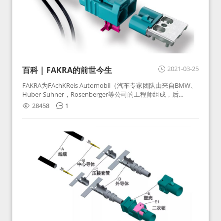
2021-03-25
百科 | FAKRA的前世今生
FAKRA为FAchKReis Automobil（汽车专家团队由来自BMW、
Huber-Suhner，Rosenberger等公司的工程师组成，后
Huber-Suhner相关连接器业务及技术在2010年并入
28458
1
Rosenberger）缩写。起初为BMW需求用于车载收音机天线连
接，如今FAKRA已成为汽车行业通用标准的射频连接器，被业
内广泛应用。