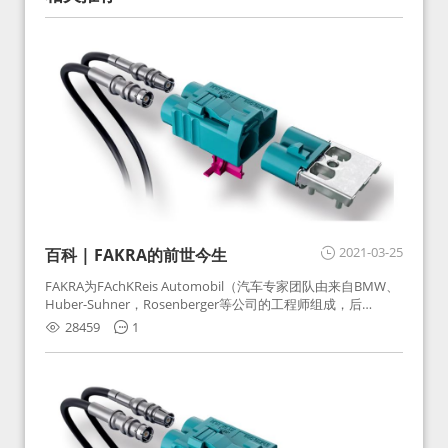
2021-03-25
百科 | FAKRA的前世今生
FAKRA为FAchKReis Automobil（汽车专家团队由来自BMW、
Huber-Suhner，Rosenberger等公司的工程师组成，后
Huber-Suhner相关连接器业务及技术在2010年并入
28459
1
Rosenberger）缩写。起初为BMW需求用于车载收音机天线连
接，如今FAKRA已成为汽车行业通用标准的射频连接器，被业
内广泛应用。