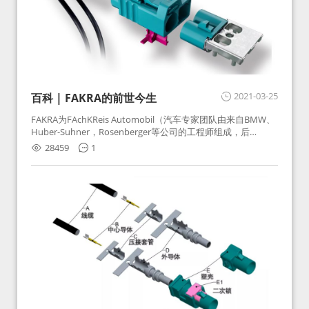
2021-03-25
百科 | FAKRA的前世今生
FAKRA为FAchKReis Automobil（汽车专家团队由来自BMW、
Huber-Suhner，Rosenberger等公司的工程师组成，后
Huber-Suhner相关连接器业务及技术在2010年并入
28459
1
Rosenberger）缩写。起初为BMW需求用于车载收音机天线连
接，如今FAKRA已成为汽车行业通用标准的射频连接器，被业
内广泛应用。