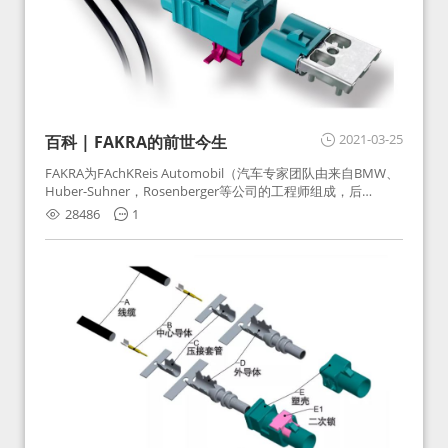
2021-03-25
百科 | FAKRA的前世今生
FAKRA为FAchKReis Automobil（汽车专家团队由来自BMW、
Huber-Suhner，Rosenberger等公司的工程师组成，后
Huber-Suhner相关连接器业务及技术在2010年并入
28486
1
Rosenberger）缩写。起初为BMW需求用于车载收音机天线连
接，如今FAKRA已成为汽车行业通用标准的射频连接器，被业
内广泛应用。