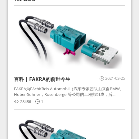
2021-03-25
百科 | FAKRA的前世今生
FAKRA为FAchKReis Automobil（汽车专家团队由来自BMW、
Huber-Suhner，Rosenberger等公司的工程师组成，后
Huber-Suhner相关连接器业务及技术在2010年并入
28486
1
Rosenberger）缩写。起初为BMW需求用于车载收音机天线连
接，如今FAKRA已成为汽车行业通用标准的射频连接器，被业
内广泛应用。