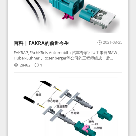
2021-03-25
百科 | FAKRA的前世今生
FAKRA为FAchKReis Automobil（汽车专家团队由来自BMW、
Huber-Suhner，Rosenberger等公司的工程师组成，后
Huber-Suhner相关连接器业务及技术在2010年并入
28482
1
Rosenberger）缩写。起初为BMW需求用于车载收音机天线连
接，如今FAKRA已成为汽车行业通用标准的射频连接器，被业
内广泛应用。