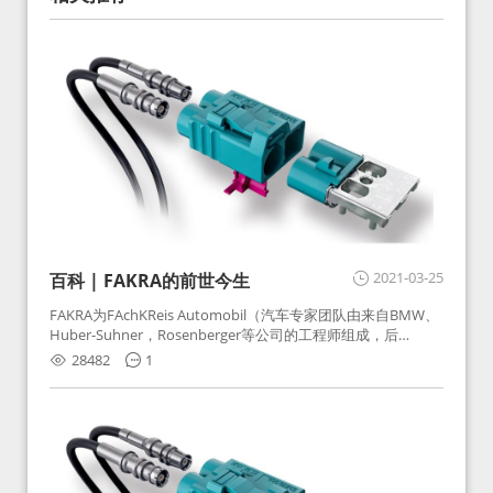
2021-03-25
百科 | FAKRA的前世今生
FAKRA为FAchKReis Automobil（汽车专家团队由来自BMW、
Huber-Suhner，Rosenberger等公司的工程师组成，后
Huber-Suhner相关连接器业务及技术在2010年并入
28482
1
Rosenberger）缩写。起初为BMW需求用于车载收音机天线连
接，如今FAKRA已成为汽车行业通用标准的射频连接器，被业
内广泛应用。