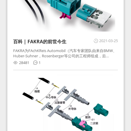
2021-03-25
百科 | FAKRA的前世今生
FAKRA为FAchKReis Automobil（汽车专家团队由来自BMW、
Huber-Suhner，Rosenberger等公司的工程师组成，后
Huber-Suhner相关连接器业务及技术在2010年并入
28481
1
Rosenberger）缩写。起初为BMW需求用于车载收音机天线连
接，如今FAKRA已成为汽车行业通用标准的射频连接器，被业
内广泛应用。