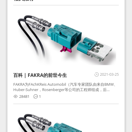
2021-03-25
百科 | FAKRA的前世今生
FAKRA为FAchKReis Automobil（汽车专家团队由来自BMW、
Huber-Suhner，Rosenberger等公司的工程师组成，后
Huber-Suhner相关连接器业务及技术在2010年并入
28481
1
Rosenberger）缩写。起初为BMW需求用于车载收音机天线连
接，如今FAKRA已成为汽车行业通用标准的射频连接器，被业
内广泛应用。