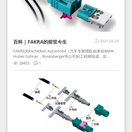
2021-03-25
百科 | FAKRA的前世今生
FAKRA为FAchKReis Automobil（汽车专家团队由来自BMW、
Huber-Suhner，Rosenberger等公司的工程师组成，后
Huber-Suhner相关连接器业务及技术在2010年并入
28453
1
Rosenberger）缩写。起初为BMW需求用于车载收音机天线连
接，如今FAKRA已成为汽车行业通用标准的射频连接器，被业
内广泛应用。