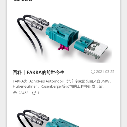
2021-03-25
百科 | FAKRA的前世今生
FAKRA为FAchKReis Automobil（汽车专家团队由来自BMW、
Huber-Suhner，Rosenberger等公司的工程师组成，后
Huber-Suhner相关连接器业务及技术在2010年并入
28453
1
Rosenberger）缩写。起初为BMW需求用于车载收音机天线连
接，如今FAKRA已成为汽车行业通用标准的射频连接器，被业
内广泛应用。