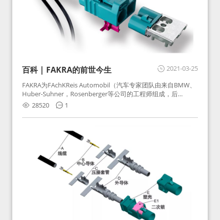
2021-03-25
百科 | FAKRA的前世今生
FAKRA为FAchKReis Automobil（汽车专家团队由来自BMW、
Huber-Suhner，Rosenberger等公司的工程师组成，后
Huber-Suhner相关连接器业务及技术在2010年并入
28520
1
Rosenberger）缩写。起初为BMW需求用于车载收音机天线连
接，如今FAKRA已成为汽车行业通用标准的射频连接器，被业
内广泛应用。