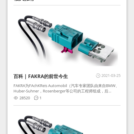
2021-03-25
百科 | FAKRA的前世今生
FAKRA为FAchKReis Automobil（汽车专家团队由来自BMW、
Huber-Suhner，Rosenberger等公司的工程师组成，后
Huber-Suhner相关连接器业务及技术在2010年并入
28520
1
Rosenberger）缩写。起初为BMW需求用于车载收音机天线连
接，如今FAKRA已成为汽车行业通用标准的射频连接器，被业
内广泛应用。