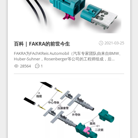
2021-03-25
百科 | FAKRA的前世今生
FAKRA为FAchKReis Automobil（汽车专家团队由来自BMW、
Huber-Suhner，Rosenberger等公司的工程师组成，后
Huber-Suhner相关连接器业务及技术在2010年并入
28564
1
Rosenberger）缩写。起初为BMW需求用于车载收音机天线连
接，如今FAKRA已成为汽车行业通用标准的射频连接器，被业
内广泛应用。