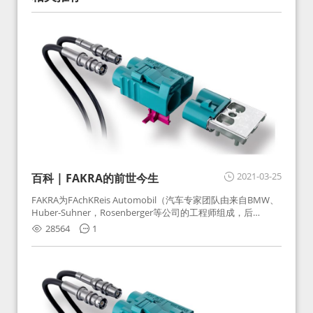
2021-03-25
百科 | FAKRA的前世今生
FAKRA为FAchKReis Automobil（汽车专家团队由来自BMW、
Huber-Suhner，Rosenberger等公司的工程师组成，后
Huber-Suhner相关连接器业务及技术在2010年并入
28564
1
Rosenberger）缩写。起初为BMW需求用于车载收音机天线连
接，如今FAKRA已成为汽车行业通用标准的射频连接器，被业
内广泛应用。