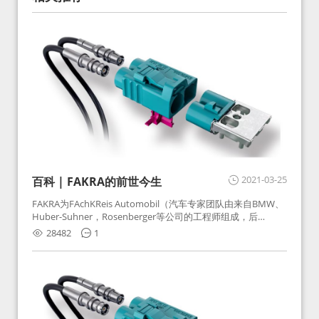
2021-03-25
百科 | FAKRA的前世今生
FAKRA为FAchKReis Automobil（汽车专家团队由来自BMW、
Huber-Suhner，Rosenberger等公司的工程师组成，后
Huber-Suhner相关连接器业务及技术在2010年并入
28482
1
Rosenberger）缩写。起初为BMW需求用于车载收音机天线连
接，如今FAKRA已成为汽车行业通用标准的射频连接器，被业
内广泛应用。