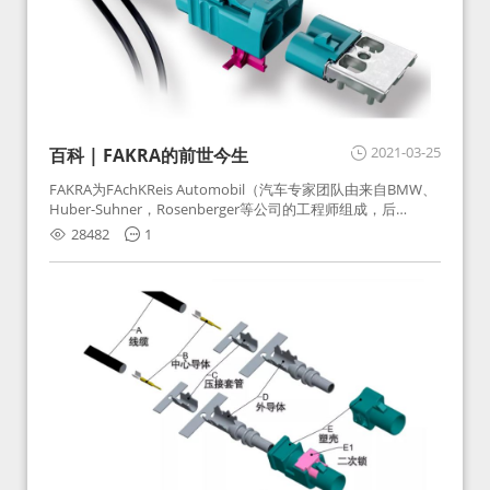
2021-03-25
百科 | FAKRA的前世今生
FAKRA为FAchKReis Automobil（汽车专家团队由来自BMW、
Huber-Suhner，Rosenberger等公司的工程师组成，后
Huber-Suhner相关连接器业务及技术在2010年并入
28482
1
Rosenberger）缩写。起初为BMW需求用于车载收音机天线连
接，如今FAKRA已成为汽车行业通用标准的射频连接器，被业
内广泛应用。