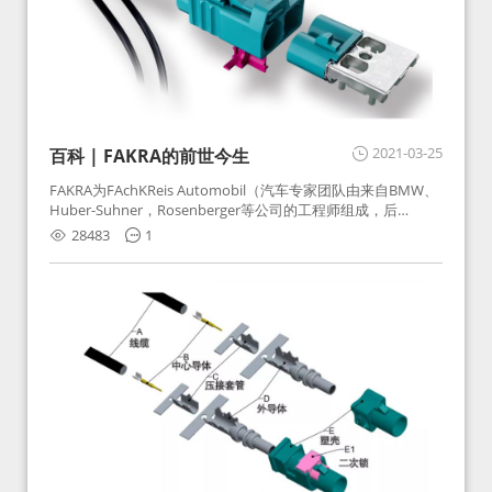
2021-03-25
百科 | FAKRA的前世今生
FAKRA为FAchKReis Automobil（汽车专家团队由来自BMW、
Huber-Suhner，Rosenberger等公司的工程师组成，后
Huber-Suhner相关连接器业务及技术在2010年并入
28483
1
Rosenberger）缩写。起初为BMW需求用于车载收音机天线连
接，如今FAKRA已成为汽车行业通用标准的射频连接器，被业
内广泛应用。