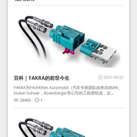
2021-03-25
百科 | FAKRA的前世今生
FAKRA为FAchKReis Automobil（汽车专家团队由来自BMW、
Huber-Suhner，Rosenberger等公司的工程师组成，后
Huber-Suhner相关连接器业务及技术在2010年并入
28483
1
Rosenberger）缩写。起初为BMW需求用于车载收音机天线连
接，如今FAKRA已成为汽车行业通用标准的射频连接器，被业
内广泛应用。