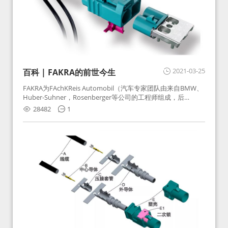
2021-03-25
百科 | FAKRA的前世今生
FAKRA为FAchKReis Automobil（汽车专家团队由来自BMW、
Huber-Suhner，Rosenberger等公司的工程师组成，后
Huber-Suhner相关连接器业务及技术在2010年并入
28482
1
Rosenberger）缩写。起初为BMW需求用于车载收音机天线连
接，如今FAKRA已成为汽车行业通用标准的射频连接器，被业
内广泛应用。