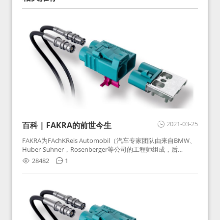
2021-03-25
百科 | FAKRA的前世今生
FAKRA为FAchKReis Automobil（汽车专家团队由来自BMW、
Huber-Suhner，Rosenberger等公司的工程师组成，后
Huber-Suhner相关连接器业务及技术在2010年并入
28482
1
Rosenberger）缩写。起初为BMW需求用于车载收音机天线连
接，如今FAKRA已成为汽车行业通用标准的射频连接器，被业
内广泛应用。