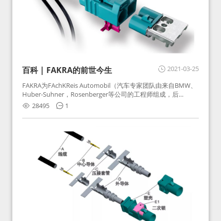
2021-03-25
百科 | FAKRA的前世今生
FAKRA为FAchKReis Automobil（汽车专家团队由来自BMW、
Huber-Suhner，Rosenberger等公司的工程师组成，后
Huber-Suhner相关连接器业务及技术在2010年并入
28495
1
Rosenberger）缩写。起初为BMW需求用于车载收音机天线连
接，如今FAKRA已成为汽车行业通用标准的射频连接器，被业
内广泛应用。