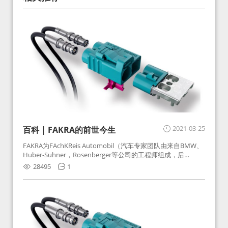
2021-03-25
百科 | FAKRA的前世今生
FAKRA为FAchKReis Automobil（汽车专家团队由来自BMW、
Huber-Suhner，Rosenberger等公司的工程师组成，后
Huber-Suhner相关连接器业务及技术在2010年并入
28495
1
Rosenberger）缩写。起初为BMW需求用于车载收音机天线连
接，如今FAKRA已成为汽车行业通用标准的射频连接器，被业
内广泛应用。