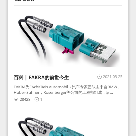
2021-03-25
百科 | FAKRA的前世今生
FAKRA为FAchKReis Automobil（汽车专家团队由来自BMW、
Huber-Suhner，Rosenberger等公司的工程师组成，后
Huber-Suhner相关连接器业务及技术在2010年并入
28428
1
Rosenberger）缩写。起初为BMW需求用于车载收音机天线连
接，如今FAKRA已成为汽车行业通用标准的射频连接器，被业
内广泛应用。