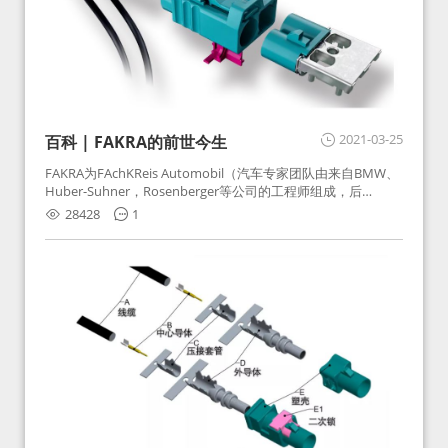
2021-03-25
百科 | FAKRA的前世今生
FAKRA为FAchKReis Automobil（汽车专家团队由来自BMW、
Huber-Suhner，Rosenberger等公司的工程师组成，后
Huber-Suhner相关连接器业务及技术在2010年并入
28428
1
Rosenberger）缩写。起初为BMW需求用于车载收音机天线连
接，如今FAKRA已成为汽车行业通用标准的射频连接器，被业
内广泛应用。