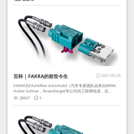
2021-03-25
百科 | FAKRA的前世今生
FAKRA为FAchKReis Automobil（汽车专家团队由来自BMW、
Huber-Suhner，Rosenberger等公司的工程师组成，后
Huber-Suhner相关连接器业务及技术在2010年并入
28427
1
Rosenberger）缩写。起初为BMW需求用于车载收音机天线连
接，如今FAKRA已成为汽车行业通用标准的射频连接器，被业
内广泛应用。