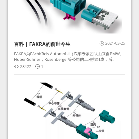
2021-03-25
百科 | FAKRA的前世今生
FAKRA为FAchKReis Automobil（汽车专家团队由来自BMW、
Huber-Suhner，Rosenberger等公司的工程师组成，后
Huber-Suhner相关连接器业务及技术在2010年并入
28427
1
Rosenberger）缩写。起初为BMW需求用于车载收音机天线连
接，如今FAKRA已成为汽车行业通用标准的射频连接器，被业
内广泛应用。