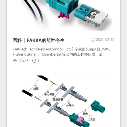
2021-03-25
百科 | FAKRA的前世今生
FAKRA为FAchKReis Automobil（汽车专家团队由来自BMW、
Huber-Suhner，Rosenberger等公司的工程师组成，后
Huber-Suhner相关连接器业务及技术在2010年并入
28486
1
Rosenberger）缩写。起初为BMW需求用于车载收音机天线连
接，如今FAKRA已成为汽车行业通用标准的射频连接器，被业
内广泛应用。