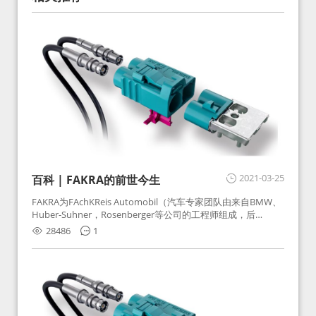
2021-03-25
百科 | FAKRA的前世今生
FAKRA为FAchKReis Automobil（汽车专家团队由来自BMW、
Huber-Suhner，Rosenberger等公司的工程师组成，后
Huber-Suhner相关连接器业务及技术在2010年并入
28486
1
Rosenberger）缩写。起初为BMW需求用于车载收音机天线连
接，如今FAKRA已成为汽车行业通用标准的射频连接器，被业
内广泛应用。