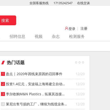
全国客服热线
17135242547
在线交谈
注册
登录
堂
招聘信息
视频
杂志
检测服务
热门话题
盘点 | 2020年因线束原因的召回事件
12/20
投资1.4亿元，安波福上海将建立自动化
12/20
智能仓库
李尔收购M&N Plastics，拓展其连接器
12/20
系统业务
莱尼出售亏损的工厂，继续为线缆业务
12/20
寻找投资者