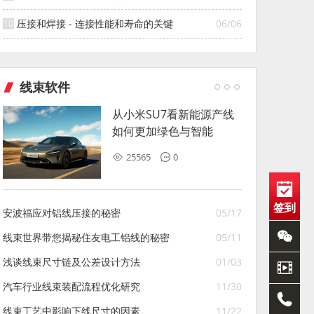
压接和焊接 - 连接性能和寿命的关键
06/06
线束软件
从小米SU7看新能源产线
如何更加绿色与智能
25565
0
签到
安波福应对铝线压接的秘密
05/17
线束世界带您揭秘住友电工铝线的秘密
05/11
浅谈线束尺寸链及公差设计方法
01/03
汽车行业线束装配流程优化研究
11/30
线束工艺中影响下线尺寸的因素
11/22