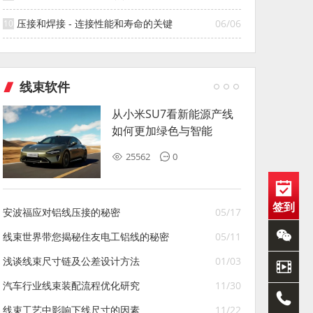
压接和焊接 - 连接性能和寿命的关键
06/06
线束软件
从小米SU7看新能源产线
如何更加绿色与智能
25562
0
签到
安波福应对铝线压接的秘密
05/17
线束世界带您揭秘住友电工铝线的秘密
05/11
浅谈线束尺寸链及公差设计方法
01/03
汽车行业线束装配流程优化研究
11/30
线束工艺中影响下线尺寸的因素
11/22