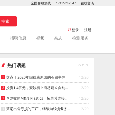
全国客服热线
17135242547
在线交谈
注册
登录
堂
招聘信息
视频
杂志
检测服务
热门话题
盘点 | 2020年因线束原因的召回事件
12/20
投资1.4亿元，安波福上海将建立自动化
12/20
智能仓库
李尔收购M&N Plastics，拓展其连接器
12/20
系统业务
莱尼出售亏损的工厂，继续为线缆业务
12/20
寻找投资者