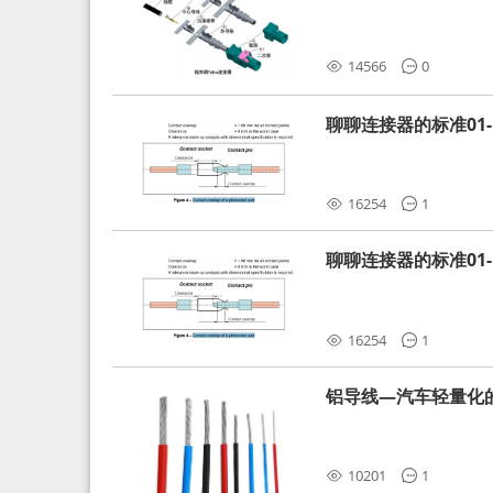
分析和应对
14566
0
聊聊连接器的标准01-L
16254
1
聊聊连接器的标准01-L
16254
1
铝导线—汽车轻量化
10201
1