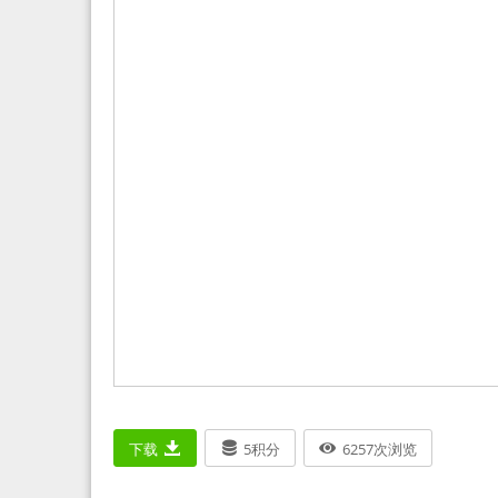
下载
5
积分
6257
次浏览