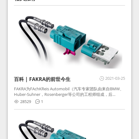
2021-03-25
百科 | FAKRA的前世今生
FAKRA为FAchKReis Automobil（汽车专家团队由来自BMW、
Huber-Suhner，Rosenberger等公司的工程师组成，后
Huber-Suhner相关连接器业务及技术在2010年并入
28529
1
Rosenberger）缩写。起初为BMW需求用于车载收音机天线连
接，如今FAKRA已成为汽车行业通用标准的射频连接器，被业
内广泛应用。