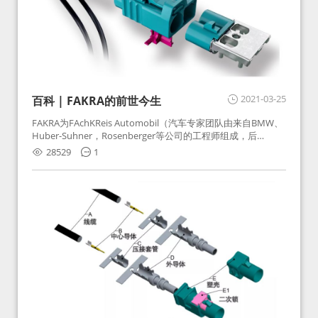
2021-03-25
百科 | FAKRA的前世今生
FAKRA为FAchKReis Automobil（汽车专家团队由来自BMW、
Huber-Suhner，Rosenberger等公司的工程师组成，后
Huber-Suhner相关连接器业务及技术在2010年并入
28529
1
Rosenberger）缩写。起初为BMW需求用于车载收音机天线连
接，如今FAKRA已成为汽车行业通用标准的射频连接器，被业
内广泛应用。