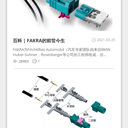
2021-03-25
百科 | FAKRA的前世今生
FAKRA为FAchKReis Automobil（汽车专家团队由来自BMW、
Huber-Suhner，Rosenberger等公司的工程师组成，后
Huber-Suhner相关连接器业务及技术在2010年并入
28483
1
Rosenberger）缩写。起初为BMW需求用于车载收音机天线连
接，如今FAKRA已成为汽车行业通用标准的射频连接器，被业
内广泛应用。