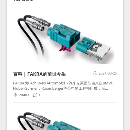
2021-03-25
百科 | FAKRA的前世今生
FAKRA为FAchKReis Automobil（汽车专家团队由来自BMW、
Huber-Suhner，Rosenberger等公司的工程师组成，后
Huber-Suhner相关连接器业务及技术在2010年并入
28483
1
Rosenberger）缩写。起初为BMW需求用于车载收音机天线连
接，如今FAKRA已成为汽车行业通用标准的射频连接器，被业
内广泛应用。