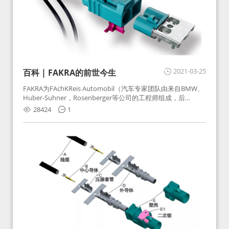
2021-03-25
百科 | FAKRA的前世今生
FAKRA为FAchKReis Automobil（汽车专家团队由来自BMW、
Huber-Suhner，Rosenberger等公司的工程师组成，后
Huber-Suhner相关连接器业务及技术在2010年并入
28424
1
Rosenberger）缩写。起初为BMW需求用于车载收音机天线连
接，如今FAKRA已成为汽车行业通用标准的射频连接器，被业
内广泛应用。