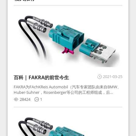
2021-03-25
百科 | FAKRA的前世今生
FAKRA为FAchKReis Automobil（汽车专家团队由来自BMW、
Huber-Suhner，Rosenberger等公司的工程师组成，后
Huber-Suhner相关连接器业务及技术在2010年并入
28424
1
Rosenberger）缩写。起初为BMW需求用于车载收音机天线连
接，如今FAKRA已成为汽车行业通用标准的射频连接器，被业
内广泛应用。