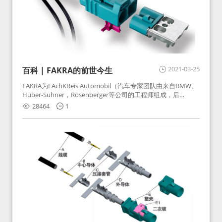
2021-03-25
百科 | FAKRA的前世今生
FAKRA为FAchKReis Automobil（汽车专家团队由来自BMW、
Huber-Suhner，Rosenberger等公司的工程师组成，后
Huber-Suhner相关连接器业务及技术在2010年并入
28464
1
Rosenberger）缩写。起初为BMW需求用于车载收音机天线连
接，如今FAKRA已成为汽车行业通用标准的射频连接器，被业
内广泛应用。