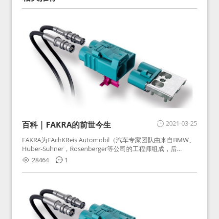
2021-03-25
百科 | FAKRA的前世今生
FAKRA为FAchKReis Automobil（汽车专家团队由来自BMW、
Huber-Suhner，Rosenberger等公司的工程师组成，后
Huber-Suhner相关连接器业务及技术在2010年并入
28464
1
Rosenberger）缩写。起初为BMW需求用于车载收音机天线连
接，如今FAKRA已成为汽车行业通用标准的射频连接器，被业
内广泛应用。