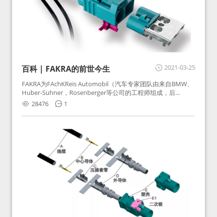
2021-03-25
百科 | FAKRA的前世今生
FAKRA为FAchKReis Automobil（汽车专家团队由来自BMW、
Huber-Suhner，Rosenberger等公司的工程师组成，后
Huber-Suhner相关连接器业务及技术在2010年并入
28476
1
Rosenberger）缩写。起初为BMW需求用于车载收音机天线连
接，如今FAKRA已成为汽车行业通用标准的射频连接器，被业
内广泛应用。