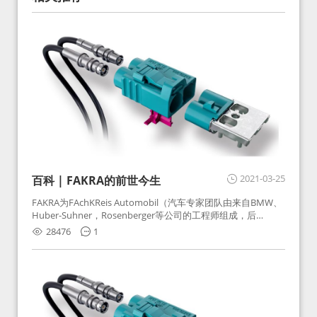
2021-03-25
百科 | FAKRA的前世今生
FAKRA为FAchKReis Automobil（汽车专家团队由来自BMW、
Huber-Suhner，Rosenberger等公司的工程师组成，后
Huber-Suhner相关连接器业务及技术在2010年并入
28476
1
Rosenberger）缩写。起初为BMW需求用于车载收音机天线连
接，如今FAKRA已成为汽车行业通用标准的射频连接器，被业
内广泛应用。