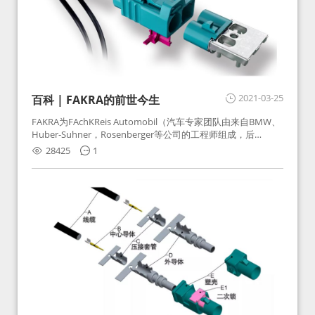
2021-03-25
百科 | FAKRA的前世今生
FAKRA为FAchKReis Automobil（汽车专家团队由来自BMW、
Huber-Suhner，Rosenberger等公司的工程师组成，后
Huber-Suhner相关连接器业务及技术在2010年并入
28425
1
Rosenberger）缩写。起初为BMW需求用于车载收音机天线连
接，如今FAKRA已成为汽车行业通用标准的射频连接器，被业
内广泛应用。