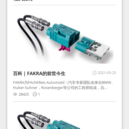
2021-03-25
百科 | FAKRA的前世今生
FAKRA为FAchKReis Automobil（汽车专家团队由来自BMW、
Huber-Suhner，Rosenberger等公司的工程师组成，后
Huber-Suhner相关连接器业务及技术在2010年并入
28425
1
Rosenberger）缩写。起初为BMW需求用于车载收音机天线连
接，如今FAKRA已成为汽车行业通用标准的射频连接器，被业
内广泛应用。