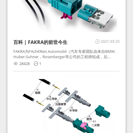
2021-03-25
百科 | FAKRA的前世今生
FAKRA为FAchKReis Automobil（汽车专家团队由来自BMW、
Huber-Suhner，Rosenberger等公司的工程师组成，后
Huber-Suhner相关连接器业务及技术在2010年并入
28428
1
Rosenberger）缩写。起初为BMW需求用于车载收音机天线连
接，如今FAKRA已成为汽车行业通用标准的射频连接器，被业
内广泛应用。