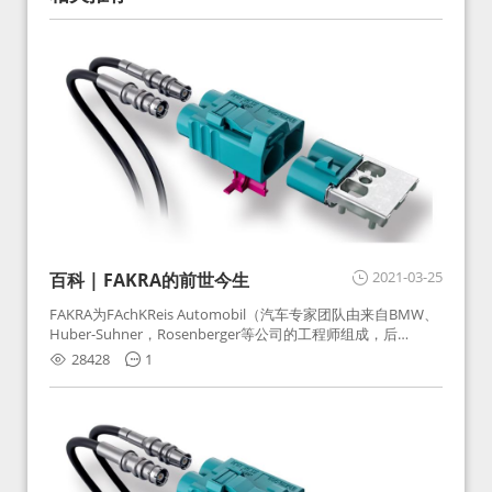
2021-03-25
百科 | FAKRA的前世今生
FAKRA为FAchKReis Automobil（汽车专家团队由来自BMW、
Huber-Suhner，Rosenberger等公司的工程师组成，后
Huber-Suhner相关连接器业务及技术在2010年并入
28428
1
Rosenberger）缩写。起初为BMW需求用于车载收音机天线连
接，如今FAKRA已成为汽车行业通用标准的射频连接器，被业
内广泛应用。