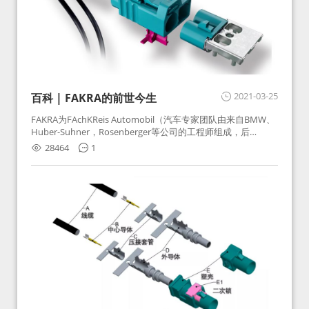
2021-03-25
百科 | FAKRA的前世今生
FAKRA为FAchKReis Automobil（汽车专家团队由来自BMW、
Huber-Suhner，Rosenberger等公司的工程师组成，后
Huber-Suhner相关连接器业务及技术在2010年并入
28464
1
Rosenberger）缩写。起初为BMW需求用于车载收音机天线连
接，如今FAKRA已成为汽车行业通用标准的射频连接器，被业
内广泛应用。