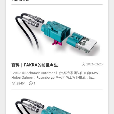
2021-03-25
百科 | FAKRA的前世今生
FAKRA为FAchKReis Automobil（汽车专家团队由来自BMW、
Huber-Suhner，Rosenberger等公司的工程师组成，后
Huber-Suhner相关连接器业务及技术在2010年并入
28464
1
Rosenberger）缩写。起初为BMW需求用于车载收音机天线连
接，如今FAKRA已成为汽车行业通用标准的射频连接器，被业
内广泛应用。