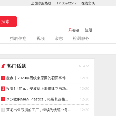
全国客服热线
17135242547
在线交谈
注册
登录
堂
招聘信息
视频
杂志
检测服务
热门话题
盘点 | 2020年因线束原因的召回事件
12/20
投资1.4亿元，安波福上海将建立自动化
12/20
智能仓库
李尔收购M&N Plastics，拓展其连接器
12/20
系统业务
莱尼出售亏损的工厂，继续为线缆业务
12/20
寻找投资者