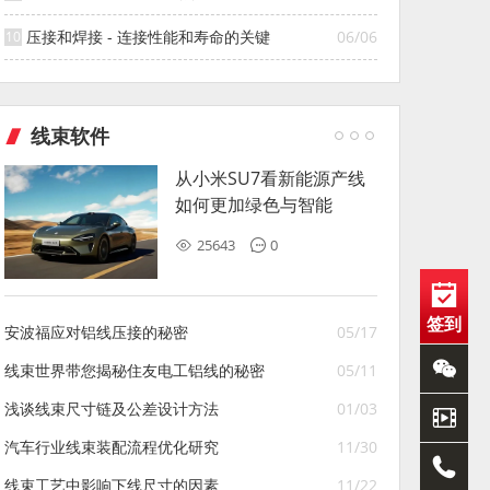
压接和焊接 - 连接性能和寿命的关键
06/06
线束软件
从小米SU7看新能源产线
如何更加绿色与智能
25643
0
签到
安波福应对铝线压接的秘密
05/17
线束世界带您揭秘住友电工铝线的秘密
05/11
浅谈线束尺寸链及公差设计方法
01/03
汽车行业线束装配流程优化研究
11/30
线束工艺中影响下线尺寸的因素
11/22