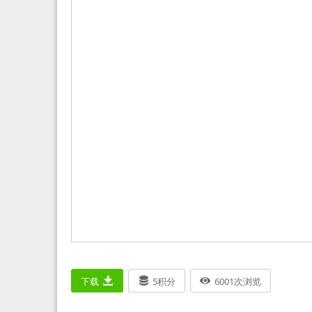
下载
5
积分
6001
次浏览