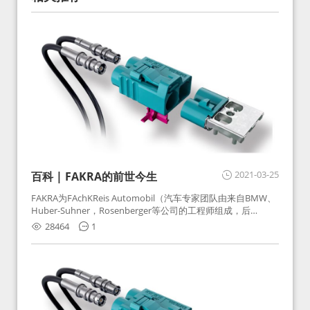
2021-03-25
百科 | FAKRA的前世今生
FAKRA为FAchKReis Automobil（汽车专家团队由来自BMW、
Huber-Suhner，Rosenberger等公司的工程师组成，后
Huber-Suhner相关连接器业务及技术在2010年并入
28464
1
Rosenberger）缩写。起初为BMW需求用于车载收音机天线连
接，如今FAKRA已成为汽车行业通用标准的射频连接器，被业
内广泛应用。