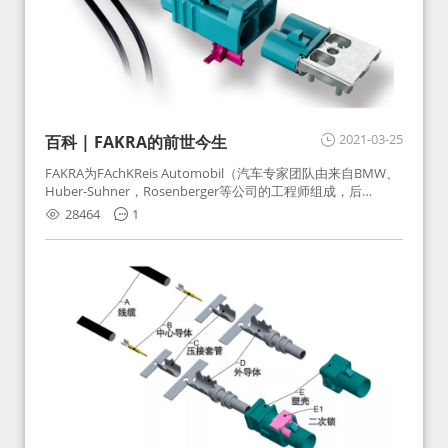
2021-03-25
百科 | FAKRA的前世今生
FAKRA为FAchKReis Automobil（汽车专家团队由来自BMW、
Huber-Suhner，Rosenberger等公司的工程师组成，后
Huber-Suhner相关连接器业务及技术在2010年并入
28464
1
Rosenberger）缩写。起初为BMW需求用于车载收音机天线连
接，如今FAKRA已成为汽车行业通用标准的射频连接器，被业
内广泛应用。