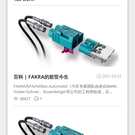
2021-03-25
百科 | FAKRA的前世今生
FAKRA为FAchKReis Automobil（汽车专家团队由来自BMW、
Huber-Suhner，Rosenberger等公司的工程师组成，后
Huber-Suhner相关连接器业务及技术在2010年并入
28427
1
Rosenberger）缩写。起初为BMW需求用于车载收音机天线连
接，如今FAKRA已成为汽车行业通用标准的射频连接器，被业
内广泛应用。