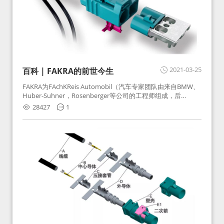
2021-03-25
百科 | FAKRA的前世今生
FAKRA为FAchKReis Automobil（汽车专家团队由来自BMW、
Huber-Suhner，Rosenberger等公司的工程师组成，后
Huber-Suhner相关连接器业务及技术在2010年并入
28427
1
Rosenberger）缩写。起初为BMW需求用于车载收音机天线连
接，如今FAKRA已成为汽车行业通用标准的射频连接器，被业
内广泛应用。