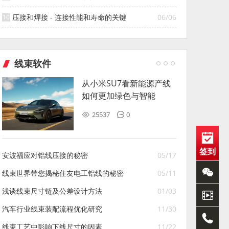
压接和焊接 - 连接性能和寿命的关键
06/06
线束软件
从小米SU7看新能源产线
如何更加绿色与智能
25537
0
签到
安波福应对铝线压接的秘密
05/17
线束世界带您揭秘住友电工铝线的秘密
05/11
浅谈线束尺寸链及公差设计方法
01/03
汽车行业线束装配流程优化研究
11/30
线束工艺中影响下线尺寸的因素
11/22