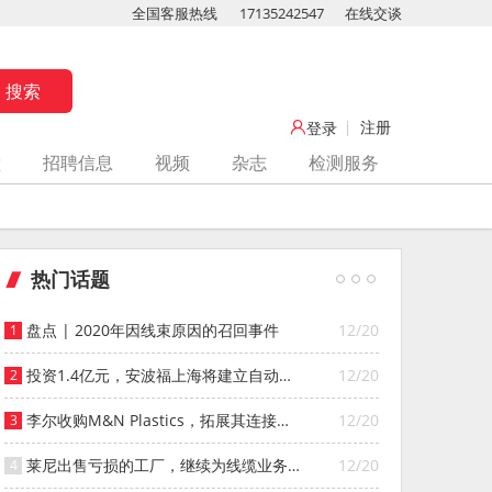
全国客服热线
17135242547
在线交谈
注册
登录
堂
招聘信息
视频
杂志
检测服务
热门话题
盘点 | 2020年因线束原因的召回事件
12/20
投资1.4亿元，安波福上海将建立自动化
12/20
智能仓库
李尔收购M&N Plastics，拓展其连接器
12/20
系统业务
莱尼出售亏损的工厂，继续为线缆业务
12/20
寻找投资者