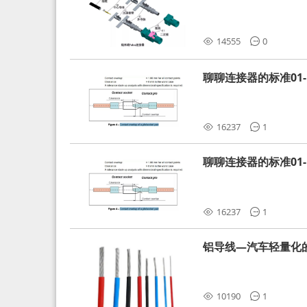
分析和应对
14555
0
聊聊连接器的标准01-L
16237
1
聊聊连接器的标准01-L
16237
1
铝导线—汽车轻量化
10190
1