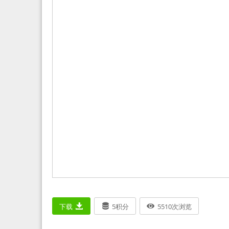
下载
5
积分
5510
次浏览