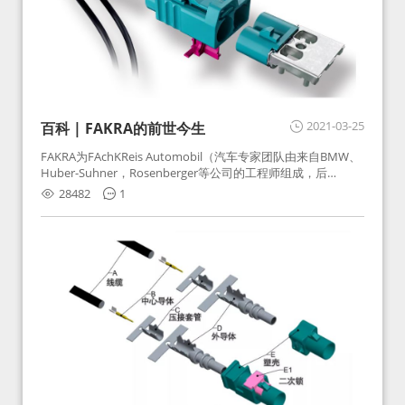
2021-03-25
百科 | FAKRA的前世今生
FAKRA为FAchKReis Automobil（汽车专家团队由来自BMW、
Huber-Suhner，Rosenberger等公司的工程师组成，后
Huber-Suhner相关连接器业务及技术在2010年并入
28482
1
Rosenberger）缩写。起初为BMW需求用于车载收音机天线连
接，如今FAKRA已成为汽车行业通用标准的射频连接器，被业
内广泛应用。