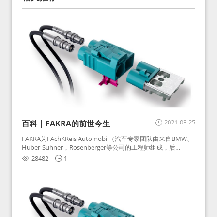
2021-03-25
百科 | FAKRA的前世今生
FAKRA为FAchKReis Automobil（汽车专家团队由来自BMW、
Huber-Suhner，Rosenberger等公司的工程师组成，后
Huber-Suhner相关连接器业务及技术在2010年并入
28482
1
Rosenberger）缩写。起初为BMW需求用于车载收音机天线连
接，如今FAKRA已成为汽车行业通用标准的射频连接器，被业
内广泛应用。