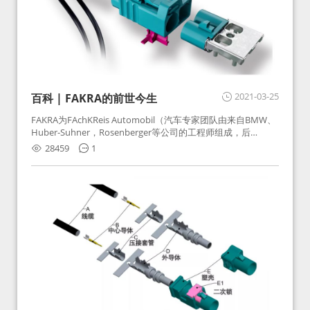
2021-03-25
百科 | FAKRA的前世今生
FAKRA为FAchKReis Automobil（汽车专家团队由来自BMW、
Huber-Suhner，Rosenberger等公司的工程师组成，后
Huber-Suhner相关连接器业务及技术在2010年并入
28459
1
Rosenberger）缩写。起初为BMW需求用于车载收音机天线连
接，如今FAKRA已成为汽车行业通用标准的射频连接器，被业
内广泛应用。