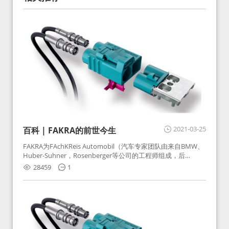
2021-03-25
百科 | FAKRA的前世今生
FAKRA为FAchKReis Automobil（汽车专家团队由来自BMW、
Huber-Suhner，Rosenberger等公司的工程师组成，后
Huber-Suhner相关连接器业务及技术在2010年并入
28459
1
Rosenberger）缩写。起初为BMW需求用于车载收音机天线连
接，如今FAKRA已成为汽车行业通用标准的射频连接器，被业
内广泛应用。