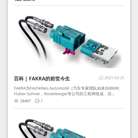
2021-03-25
百科 | FAKRA的前世今生
FAKRA为FAchKReis Automobil（汽车专家团队由来自BMW、
Huber-Suhner，Rosenberger等公司的工程师组成，后
Huber-Suhner相关连接器业务及技术在2010年并入
28487
1
Rosenberger）缩写。起初为BMW需求用于车载收音机天线连
接，如今FAKRA已成为汽车行业通用标准的射频连接器，被业
内广泛应用。