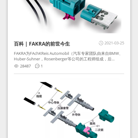
2021-03-25
百科 | FAKRA的前世今生
FAKRA为FAchKReis Automobil（汽车专家团队由来自BMW、
Huber-Suhner，Rosenberger等公司的工程师组成，后
Huber-Suhner相关连接器业务及技术在2010年并入
28487
1
Rosenberger）缩写。起初为BMW需求用于车载收音机天线连
接，如今FAKRA已成为汽车行业通用标准的射频连接器，被业
内广泛应用。