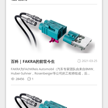
2021-03-25
百科 | FAKRA的前世今生
FAKRA为FAchKReis Automobil（汽车专家团队由来自BMW、
Huber-Suhner，Rosenberger等公司的工程师组成，后
Huber-Suhner相关连接器业务及技术在2010年并入
28456
1
Rosenberger）缩写。起初为BMW需求用于车载收音机天线连
接，如今FAKRA已成为汽车行业通用标准的射频连接器，被业
内广泛应用。