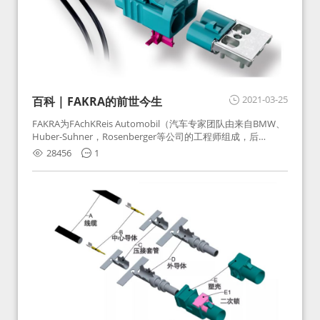
2021-03-25
百科 | FAKRA的前世今生
FAKRA为FAchKReis Automobil（汽车专家团队由来自BMW、
Huber-Suhner，Rosenberger等公司的工程师组成，后
Huber-Suhner相关连接器业务及技术在2010年并入
28456
1
Rosenberger）缩写。起初为BMW需求用于车载收音机天线连
接，如今FAKRA已成为汽车行业通用标准的射频连接器，被业
内广泛应用。