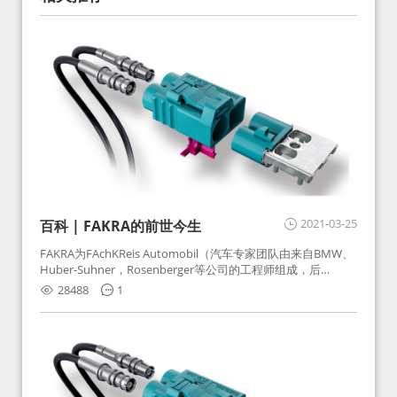
2021-03-25
百科 | FAKRA的前世今生
FAKRA为FAchKReis Automobil（汽车专家团队由来自BMW、
Huber-Suhner，Rosenberger等公司的工程师组成，后
Huber-Suhner相关连接器业务及技术在2010年并入
28488
1
Rosenberger）缩写。起初为BMW需求用于车载收音机天线连
接，如今FAKRA已成为汽车行业通用标准的射频连接器，被业
内广泛应用。