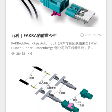
2021-03-25
百科 | FAKRA的前世今生
FAKRA为FAchKReis Automobil（汽车专家团队由来自BMW、
Huber-Suhner，Rosenberger等公司的工程师组成，后
Huber-Suhner相关连接器业务及技术在2010年并入
28488
1
Rosenberger）缩写。起初为BMW需求用于车载收音机天线连
接，如今FAKRA已成为汽车行业通用标准的射频连接器，被业
内广泛应用。