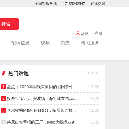
全国客服热线
17135242547
在线交谈
注册
登录
堂
招聘信息
视频
杂志
检测服务
热门话题
盘点 | 2020年因线束原因的召回事件
12/20
投资1.4亿元，安波福上海将建立自动化
12/20
智能仓库
李尔收购M&N Plastics，拓展其连接器
12/20
系统业务
莱尼出售亏损的工厂，继续为线缆业务
12/20
寻找投资者