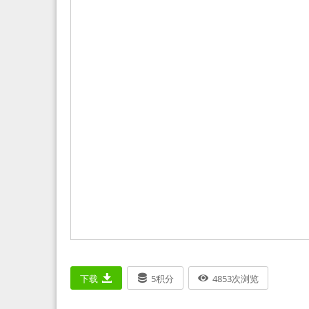
下载
5
积分
4853
次浏览