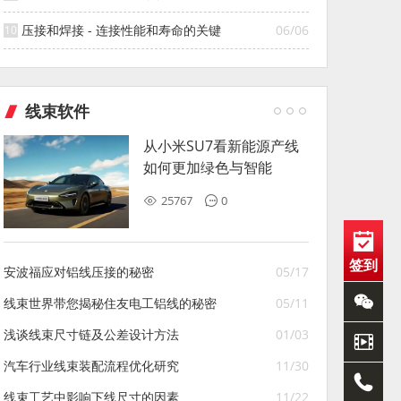
压接和焊接 - 连接性能和寿命的关键
06/06
线束软件
从小米SU7看新能源产线
如何更加绿色与智能
25767
0
签到
安波福应对铝线压接的秘密
05/17
线束世界带您揭秘住友电工铝线的秘密
05/11
浅谈线束尺寸链及公差设计方法
01/03
汽车行业线束装配流程优化研究
11/30
线束工艺中影响下线尺寸的因素
11/22