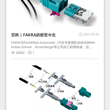
2021-03-25
百科 | FAKRA的前世今生
FAKRA为FAchKReis Automobil（汽车专家团队由来自BMW、
Huber-Suhner，Rosenberger等公司的工程师组成，后
Huber-Suhner相关连接器业务及技术在2010年并入
28562
1
Rosenberger）缩写。起初为BMW需求用于车载收音机天线连
接，如今FAKRA已成为汽车行业通用标准的射频连接器，被业
内广泛应用。