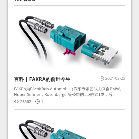
2021-03-25
百科 | FAKRA的前世今生
FAKRA为FAchKReis Automobil（汽车专家团队由来自BMW、
Huber-Suhner，Rosenberger等公司的工程师组成，后
Huber-Suhner相关连接器业务及技术在2010年并入
28562
1
Rosenberger）缩写。起初为BMW需求用于车载收音机天线连
接，如今FAKRA已成为汽车行业通用标准的射频连接器，被业
内广泛应用。