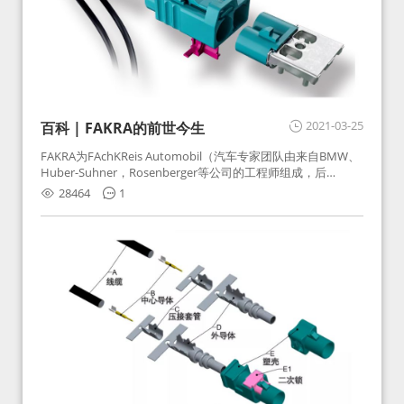
2021-03-25
百科 | FAKRA的前世今生
FAKRA为FAchKReis Automobil（汽车专家团队由来自BMW、
Huber-Suhner，Rosenberger等公司的工程师组成，后
Huber-Suhner相关连接器业务及技术在2010年并入
28464
1
Rosenberger）缩写。起初为BMW需求用于车载收音机天线连
接，如今FAKRA已成为汽车行业通用标准的射频连接器，被业
内广泛应用。