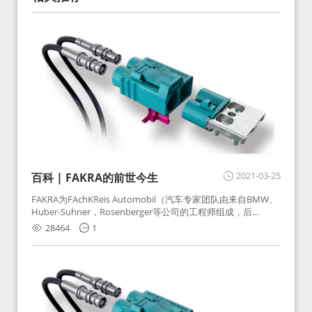
2021-03-25
百科 | FAKRA的前世今生
FAKRA为FAchKReis Automobil（汽车专家团队由来自BMW、
Huber-Suhner，Rosenberger等公司的工程师组成，后
Huber-Suhner相关连接器业务及技术在2010年并入
28464
1
Rosenberger）缩写。起初为BMW需求用于车载收音机天线连
接，如今FAKRA已成为汽车行业通用标准的射频连接器，被业
内广泛应用。