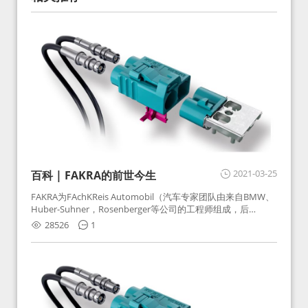
2021-03-25
百科 | FAKRA的前世今生
FAKRA为FAchKReis Automobil（汽车专家团队由来自BMW、
Huber-Suhner，Rosenberger等公司的工程师组成，后
Huber-Suhner相关连接器业务及技术在2010年并入
28526
1
Rosenberger）缩写。起初为BMW需求用于车载收音机天线连
接，如今FAKRA已成为汽车行业通用标准的射频连接器，被业
内广泛应用。