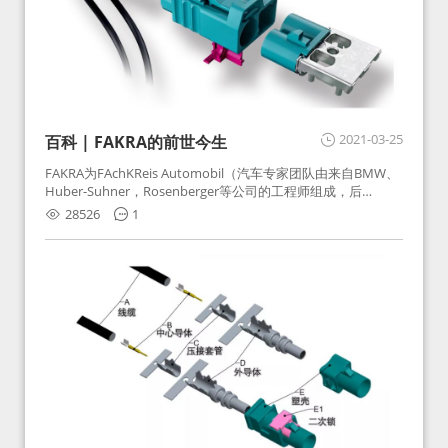
2021-03-25
百科 | FAKRA的前世今生
FAKRA为FAchKReis Automobil（汽车专家团队由来自BMW、
Huber-Suhner，Rosenberger等公司的工程师组成，后
Huber-Suhner相关连接器业务及技术在2010年并入
28526
1
Rosenberger）缩写。起初为BMW需求用于车载收音机天线连
接，如今FAKRA已成为汽车行业通用标准的射频连接器，被业
内广泛应用。