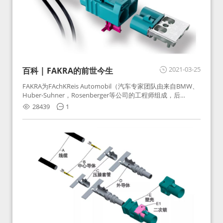
2021-03-25
百科 | FAKRA的前世今生
FAKRA为FAchKReis Automobil（汽车专家团队由来自BMW、
Huber-Suhner，Rosenberger等公司的工程师组成，后
Huber-Suhner相关连接器业务及技术在2010年并入
28439
1
Rosenberger）缩写。起初为BMW需求用于车载收音机天线连
接，如今FAKRA已成为汽车行业通用标准的射频连接器，被业
内广泛应用。