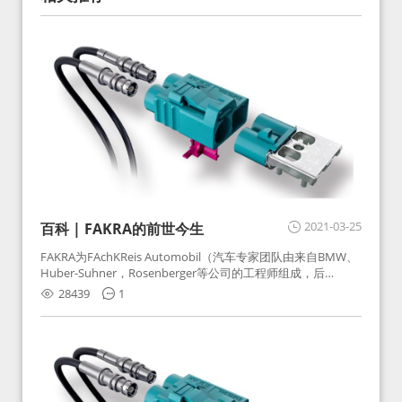
2021-03-25
百科 | FAKRA的前世今生
FAKRA为FAchKReis Automobil（汽车专家团队由来自BMW、
Huber-Suhner，Rosenberger等公司的工程师组成，后
Huber-Suhner相关连接器业务及技术在2010年并入
28439
1
Rosenberger）缩写。起初为BMW需求用于车载收音机天线连
接，如今FAKRA已成为汽车行业通用标准的射频连接器，被业
内广泛应用。